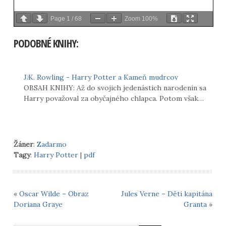
Page
1
/
68
Zoom
100%
PODOBNÉ KNIHY:
J.K. Rowling - Harry Potter a Kameň mudrcov
OBSAH KNIHY: Až do svojich jedenástich narodenín sa
Harry považoval za obyčajného chlapca. Potom však…
Žáner
:
Zadarmo
Tagy
:
Harry Potter
|
pdf
«
Oscar Wilde – Obraz
Jules Verne – Děti kapitána
Doriana Graye
Granta
»