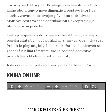
Čarovný svet, ktorý J.K. Rowlingová vytvorila, je v tejto
knihe obohatený o nové dimenzie a postavy, ktoré sa
snažia vyrovnať sa so svojím pôvodom a očakávaniami.
Albusova cesta za sebaidentifikáciou a akceptáciou je
hlavnou osou príbehu.
Kniha je napísaná s dôrazom na charakterový rozvoj a
ponúka čitateľovi nový pohľad na známy čarodejnícky svet.
Príbeh je plný magických dobrodružstiev, ale zároveň sa
zaoberá hlbšími tématami ako je rodinné dedičstvo,
priateľstvo a hľadanie vlastnej identity.
Jedná sa o voľné pokračovanie podľa J.K Rowlingovej.
KNIHA ONLINE:
Page
1
/
68
Zoom
100%