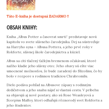
Táto E-kniha je dostupná ZADARMO !!
OBSAH KNIHY:
Kniha „Albus Potter a časovrat smrti“ predstavuje novú
kapitolu vo svete slávneho čarodejníka. Dej sa sústreďuje
na Harryho syna – Albusa Pottera, a jeho prvé roky v
Rokforte, slávnej škole čarodejníctva a kúziel.
Albus sa cíti tlačený ťažkým bremenom očakávaní, ktoré
naňho kladie jeho slávny otec. Jeho obavy sú ešte viac
umocnené možnosťou, že bude zaradený do Slizolinu, čo by
bolo v rozpore s rodinnou tradíciou Chrabromilu.
Dielo podáva pohľad na Albusove zápasy s rodinným
dedičstvom a jeho snahu nájsť si vlastnú cestu. V príbehu
sa objavujú aj nové postavy, ako sú Rose Weasleyová a
Scorpius Malfoy, ktorí odhaľujú rôznorodý svet Rokfortu a
jeho študentov.