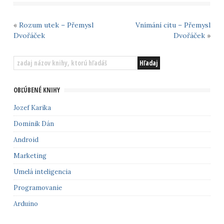
«
Rozum utek – Přemysl
Vnímání citu – Přemysl
Dvořáček
Dvořáček
»
OBĽÚBENÉ KNIHY
Jozef Karika
Dominik Dán
Android
Marketing
Umelá inteligencia
Programovanie
Arduino