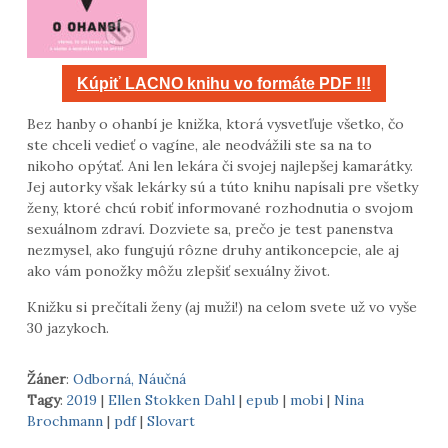
Kúpiť LACNO knihu vo formáte PDF !!!
Bez hanby o ohanbí je knižka, ktorá vysvetľuje všetko, čo
ste chceli vedieť o vagíne, ale neodvážili ste sa na to
nikoho opýtať. Ani len lekára či svojej najlepšej kamarátky.
Jej autorky však lekárky sú a túto knihu napísali pre všetky
ženy, ktoré chcú robiť informované rozhodnutia o svojom
sexuálnom zdraví. Dozviete sa, prečo je test panenstva
nezmysel, ako fungujú rôzne druhy antikoncepcie, ale aj
ako vám ponožky môžu zlepšiť sexuálny život.
Knižku si prečítali ženy (aj muži!) na celom svete už vo vyše
30 jazykoch.
Žáner
:
Odborná, Náučná
Tagy
:
2019
|
Ellen Stokken Dahl
|
epub
|
mobi
|
Nina
Brochmann
|
pdf
|
Slovart