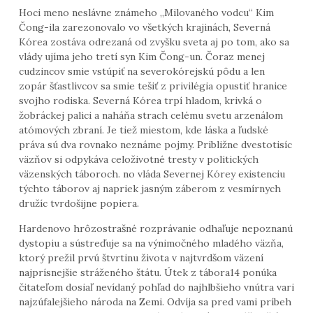
Hoci meno neslávne známeho „Milovaného vodcu“ Kim
Čong-ila zarezonovalo vo všetkých krajinách, Severná
Kórea zostáva odrezaná od zvyšku sveta aj po tom, ako sa
vlády ujíma jeho tretí syn Kim Čong-un. Čoraz menej
cudzincov smie vstúpiť na severokórejskú pôdu a len
zopár šťastlivcov sa smie tešiť z privilégia opustiť hranice
svojho rodiska. Severná Kórea trpí hladom, krivká o
žobráckej palici a naháňa strach celému svetu arzenálom
atómových zbraní. Je tiež miestom, kde láska a ľudské
práva sú dva rovnako neznáme pojmy. Približne dvestotisíc
väzňov si odpykáva celoživotné tresty v politických
väzenských táboroch. no vláda Severnej Kórey existenciu
týchto táborov aj napriek jasným záberom z vesmírnych
družíc tvrdošijne popiera.
Hardenovo hrôzostrašné rozprávanie odhaľuje nepoznanú
dystopiu a sústreďuje sa na výnimočného mladého väzňa,
ktorý prežil prvú štvrtinu života v najtvrdšom väzení
najprísnejšie stráženého štátu. Útek z tábora14 ponúka
čitateľom dosiaľ nevídaný pohľad do najhlbšieho vnútra vari
najzúfalejšieho národa na Zemi. Odvíja sa pred vami príbeh