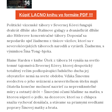
Kúpiť LACNO knihu vo formáte PDF !!!
Politické väzenské tábory v Severnej Kórei fungujú
dvakrát dlhšie ako Stalinove gulagy a dvanásťkrát dlhšie
ako Hitlerove koncentračné tábory. Doposiaľ sa
nepodarilo ujsť žiadnemu z tisícov väzňov, ktorí sa v
severokórejských táboroch narodili a vyrástli. Žiadnemu, s
výnimkou Šina Tong-hjoka.
Blaine Harden v knihe Útek z tábora 14 vynáša na svetlo
temné tajomstvá Severnej Kórey, ktorej despotický
totalitný režim podkopávajúci ľudského ducha jej
obyvateľov nemá na svete obdobu. Vďaka Šinovmu
svedectvu o jeho uväznení a neuveriteľnom úteku majú
čitatelia konečne možnosť nazrieť za nepreniknuteľné
múry a ostnatý drôt – Šinovými očami hľadíme na matku, s
ktorou súperí o jedlo, na dozorcov, ktorí sa z chlapca
snažia vychovať donášača, a stávame sa priamymi svedkami
popravy Šinovej matky a brata.