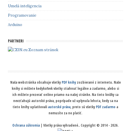
Umelá inteligencia
Programovanie
Arduino
PARTNERI
Zoznam stránok
Naša webstránka obsahuje všetky
PDF knihy
zozbierané z internetu. Naše
knihy si môžete kedykoľvek všetky stiahnuť legálne a zadarmo, alebo si
ich môžete prezerať online priamo na našej stránke. Na tieto knižky sa
nevzťahujú autorské práva, poprípade už uplynula lehota, kedy sa na
tieto knihy uplatňovali
autorské práva
, preto sú všetky
PDF zadarmo
a
nemusíte za ne platiť.
Ochrana súkromia
| Všetky práva vyhradené.. Copyright © 2014 - 2026.