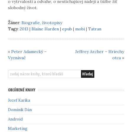
o vytrvalosti a odvahe, o neutíchajúcej nádeji a túžbe žiť
slobodný život.
Žáner
:
Biografie, životopisy
Tagy
:
2013
|
Blaine Harden
|
epub
|
mobi
|
Tatran
«
Peter Adamecký –
Jeffrey Archer – Hriechy
Vyznávač
otca
»
OBĽÚBENÉ KNIHY
Jozef Karika
Dominik Dán
Android
Marketing