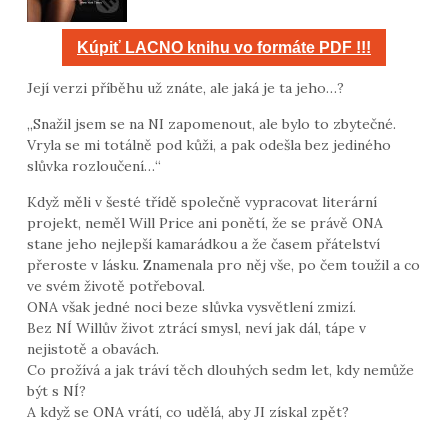
Kúpiť LACNO knihu vo formáte PDF !!!
Její verzi příběhu už znáte, ale jaká je ta jeho…?
„Snažil jsem se na NI zapomenout, ale bylo to zbytečné.
Vryla se mi totálně pod kůži, a pak odešla bez jediného
slůvka rozloučení…“
Když měli v šesté třídě společně vypracovat literární
projekt, neměl Will Price ani ponětí, že se právě ONA
stane jeho nejlepší kamarádkou a že časem přátelství
přeroste v lásku. Znamenala pro něj vše, po čem toužil a co
ve svém životě potřeboval.
ONA však jedné noci beze slůvka vysvětlení zmizí.
Bez NÍ Willův život ztrácí smysl, neví jak dál, tápe v
nejistotě a obavách.
Co prožívá a jak tráví těch dlouhých sedm let, kdy nemůže
být s NÍ?
A když se ONA vrátí, co udělá, aby JI získal zpět?