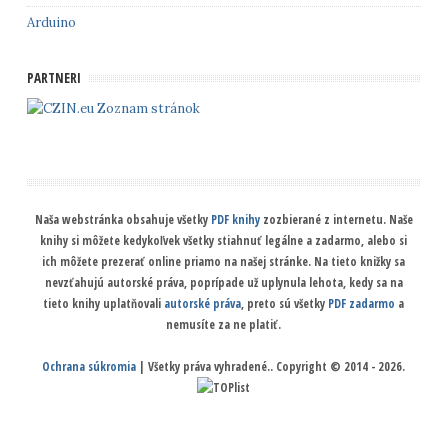
Arduino
PARTNERI
Zoznam stránok
Naša webstránka obsahuje všetky
PDF knihy
zozbierané z internetu. Naše
knihy si môžete kedykoľvek všetky stiahnuť legálne a zadarmo, alebo si
ich môžete prezerať online priamo na našej stránke. Na tieto knižky sa
nevzťahujú autorské práva, poprípade už uplynula lehota, kedy sa na
tieto knihy uplatňovali
autorské práva
, preto sú všetky
PDF zadarmo
a
nemusíte za ne platiť.
Ochrana súkromia
| Všetky práva vyhradené.. Copyright © 2014 - 2026.