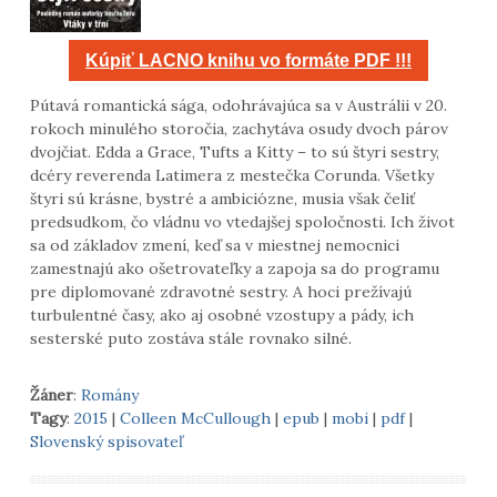
Kúpiť LACNO knihu vo formáte PDF !!!
Pútavá romantická sága, odohrávajúca sa v Austrálii v 20.
rokoch minulého storočia, zachytáva osudy dvoch párov
dvojčiat. Edda a Grace, Tufts a Kitty – to sú štyri sestry,
dcéry reverenda Latimera z mestečka Corunda. Všetky
štyri sú krásne, bystré a ambiciózne, musia však čeliť
predsudkom, čo vládnu vo vtedajšej spoločnosti. Ich život
sa od základov zmení, keď sa v miestnej nemocnici
zamestnajú ako ošetrovateľky a zapoja sa do programu
pre diplomované zdravotné sestry. A hoci prežívajú
turbulentné časy, ako aj osobné vzostupy a pády, ich
sesterské puto zostáva stále rovnako silné.
Žáner
:
Romány
Tagy
:
2015
|
Colleen McCullough
|
epub
|
mobi
|
pdf
|
Slovenský spisovateľ