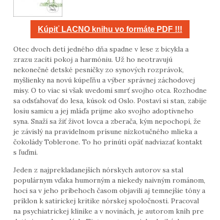
Kúpiť LACNO knihu vo formáte PDF !!!
Otec dvoch detí jedného dňa spadne v lese z bicykla a
zrazu zacíti pokoj a harmóniu. Už ho neotravujú
nekonečné detské pesničky zo synových rozprávok,
myšlienky na novú kúpeľňu a výber správnej záchodovej
misy. O to viac si však uvedomí smrť svojho otca. Rozhodne
sa odsťahovať do lesa, kúsok od Oslo. Postaví si stan, zabije
losiu samicu a jej mláďa prijme ako svojho adoptívneho
syna. Snaží sa žiť život lovca a zberača, kým nepochopí, že
je závislý na pravidelnom prísune nízkotučného mlieka a
čokolády Toblerone. To ho prinúti opäť nadviazať kontakt
s ľuďmi.
Jeden z najprekladanejších nórskych autorov sa stal
populárnym vďaka humorným a niekedy naivným románom,
hoci sa v jeho príbehoch časom objavili aj temnejšie tóny a
príklon k satirickej kritike nórskej spoločnosti. Pracoval
na psychiatrickej klinike a v novinách, je autorom kníh pre