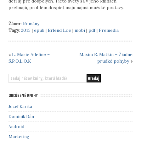
deti aj pre dospelých. Tieto svety sa v jeho knihách
prelínajú, problém dospieť majú najmä mužské postavy.
Žáner
:
Romány
Tagy
:
2015
|
epub
|
Erlend Loe
|
mobi
|
pdf
|
Premedia
«
L. Marie Adeline –
Maxim E. Matkin – Žiadne
S.P.O.L.O.K
prudké pohyby
»
OBĽÚBENÉ KNIHY
Jozef Karika
Dominik Dán
Android
Marketing