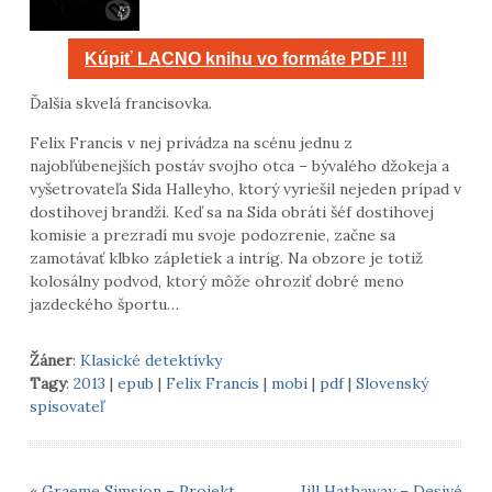
Kúpiť LACNO knihu vo formáte PDF !!!
Ďalšia skvelá francisovka.
Felix Francis v nej privádza na scénu jednu z
najobľúbenejších postáv svojho otca – bývalého džokeja a
vyšetrovateľa Sida Halleyho, ktorý vyriešil nejeden prípad v
dostihovej brandži. Keď sa na Sida obráti šéf dostihovej
komisie a prezradí mu svoje podozrenie, začne sa
zamotávať klbko zápletiek a intríg. Na obzore je totiž
kolosálny podvod, ktorý môže ohroziť dobré meno
jazdeckého športu…
Žáner
:
Klasické detektívky
Tagy
:
2013
|
epub
|
Felix Francis
|
mobi
|
pdf
|
Slovenský
spisovateľ
«
Graeme Simsion – Projekt
Jill Hathaway – Desivé