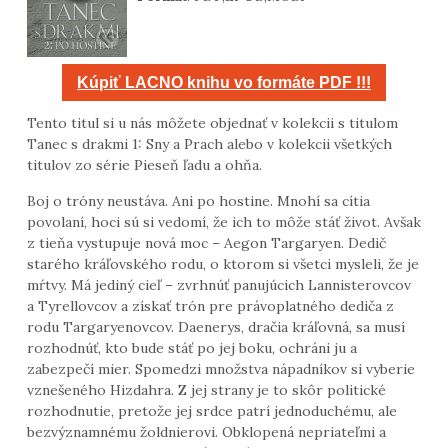
Kúpiť LACNO knihu vo formáte PDF !!!
Tento titul si u nás môžete objednať v kolekcii s titulom
Tanec s drakmi 1: Sny a Prach alebo v kolekcii všetkých
titulov zo série Pieseň ľadu a ohňa.
Boj o tróny neustáva. Ani po hostine. Mnohí sa cítia
povolaní, hoci sú si vedomí, že ich to môže stáť život. Avšak
z tieňa vystupuje nová moc – Aegon Targaryen. Dedič
starého kráľovského rodu, o ktorom si všetci mysleli, že je
mŕtvy. Má jediný cieľ – zvrhnúť panujúcich Lannisterovcov
a Tyrellovcov a získať trón pre právoplatného dediča z
rodu Targaryenovcov. Daenerys, dračia kráľovná, sa musí
rozhodnúť, kto bude stáť po jej boku, ochráni ju a
zabezpečí mier. Spomedzi množstva nápadníkov si vyberie
vznešeného Hizdahra. Z jej strany je to skôr politické
rozhodnutie, pretože jej srdce patrí jednoduchému, ale
bezvýznamnému žoldnierovi. Obklopená nepriateľmi a