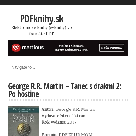
PDFknihy.sk
Elektronické knihy (e-knihy) vo
formáte PDF
George R.R. Martin – Tanec s drakmi 2:
Po hostine
Autor
: George R.R. Martin
Vydavateľstvo
: Tatran
Rok vydania
: 2017
Formát
: PDF,EPUB,MOBI