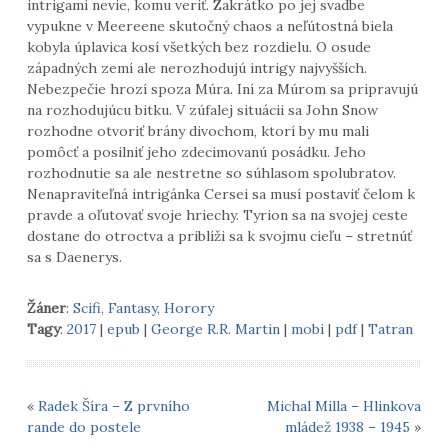
intrigami nevie, komu veriť. Zakrátko po jej svadbe
vypukne v Meereene skutočný chaos a neľútostná biela
kobyla úplavica kosí všetkých bez rozdielu. O osude
západných zemí ale nerozhodujú intrigy najvyšších.
Nebezpečie hrozí spoza Múra. Iní za Múrom sa pripravujú
na rozhodujúcu bitku. V zúfalej situácii sa John Snow
rozhodne otvoriť brány divochom, ktorí by mu mali
pomôcť a posilniť jeho zdecimovanú posádku. Jeho
rozhodnutie sa ale nestretne so súhlasom spolubratov.
Nenapraviteľná intrigánka Cersei sa musí postaviť čelom k
pravde a oľutovať svoje hriechy. Tyrion sa na svojej ceste
dostane do otroctva a priblíži sa k svojmu cieľu – stretnúť
sa s Daenerys.
Žáner
:
Scifi, Fantasy, Horory
Tagy
:
2017
|
epub
|
George R.R. Martin
|
mobi
|
pdf
|
Tatran
«
Radek Šíra – Z prvního
Michal Milla – Hlinkova
rande do postele
mládež 1938 – 1945
»