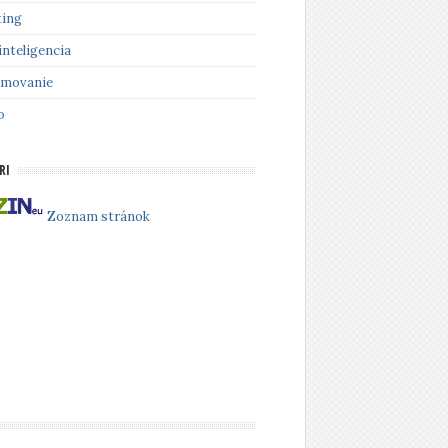
ing
inteligencia
amovanie
o
RI
Zoznam stránok