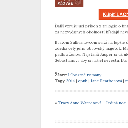
Kúpiť LACN
Ďalší vzrušujúci príbeh z trilógie o br
za nezvyčajných okolností hľadajú neve
Bratom Sullivanovcom svitá na lepšie č
zdedia celý jeho obrovský majetok. Má 
padlou ženou. Najstarší Jasper si už ú
Sebastianovi, aby si našiel nevestu, 
Žáner
:
Ľúbostné romány
Tagy
:
2014
|
epub
|
Jane Featherová
|
m
«
Tracy Anne Warrenová – Jediná noc