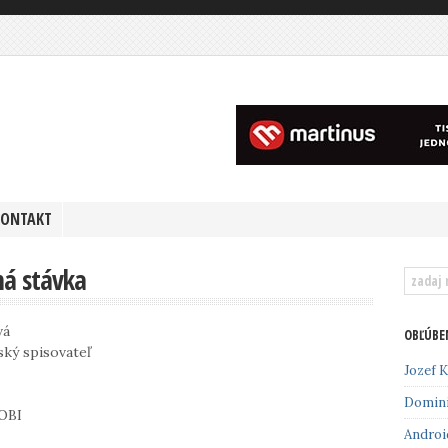
KONTAKT
ná stávka
vá
OBĽÚBE
ský spisovateľ
Jozef K
Domin
OBI
Androi