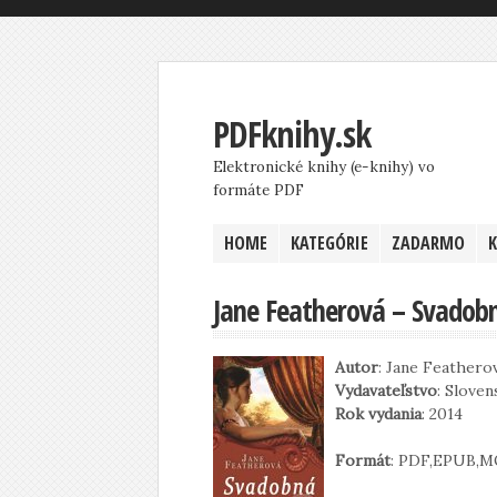
PDFknihy.sk
Elektronické knihy (e-knihy) vo
formáte PDF
HOME
KATEGÓRIE
ZADARMO
Jane Featherová – Svadob
Autor
: Jane Feathero
Vydavateľstvo
: Sloven
Rok vydania
: 2014
Formát
: PDF,EPUB,M