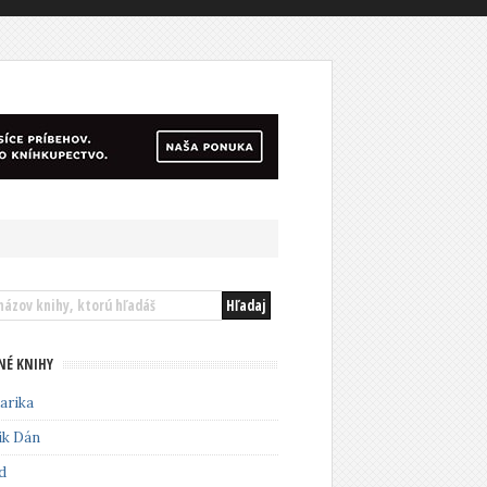
NÉ KNIHY
arika
ik Dán
d