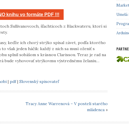
Market
O knihu vo formáte PDF !!!
Umelá 
Progr
atoch Sullivanovcoch, šľachticoch z Blackwateru, ktorí si
sty.
Arduin
asy, keďže ich chorý strýko spísal závet, podľa ktorého
to však jeden háčik: každý z nich sa musí oženiť s
PARTNE
lohu splnil sobášom s krásnou Clarissou. Teraz je rad na
ktorá bude vyhovovať strýkovmu výstrednému želaniu…
obi
|
pdf
|
Slovenský spisovateľ
Tracy Anne Warrenová – V posteli starého
mládenca
»