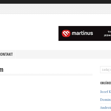
KONTAKT
om
OBĽÚBE
Jozef K
Domin
Androi