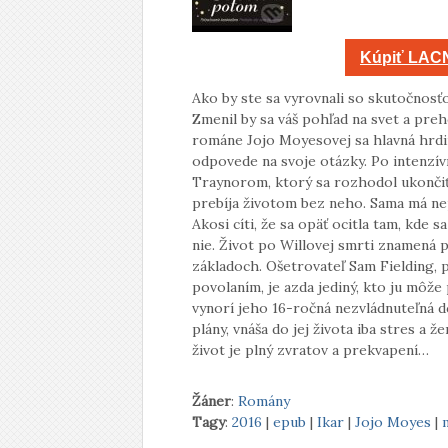
Kúpiť LACN
Ako by ste sa vyrovnali so skutočnosťo
Zmenil by sa váš pohľad na svet a preh
románe Jojo Moyesovej sa hlavná hrdi
odpovede na svoje otázky. Po intenz
Traynorom, ktorý sa rozhodol ukonči
prebíja životom bez neho. Sama má nep
Akosi cíti, že sa opäť ocitla tam, kde s
nie. Život po Willovej smrti znamená p
základoch. Ošetrovateľ Sam Fielding, 
povolaním, je azda jediný, kto ju môže
vynorí jeho 16-ročná nezvládnuteľná dc
plány, vnáša do jej života iba stres a ž
život je plný zvratov a prekvapení…
Žáner
:
Romány
Tagy
:
2016
|
epub
|
Ikar
|
Jojo Moyes
|