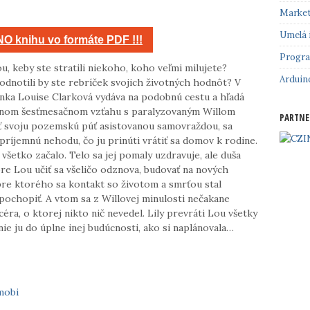
Market
Umelá 
O knihu vo formáte PDF !!!
Progr
u, keby ste stratili niekoho, koho veľmi milujete?
Arduin
odnotili by ste rebríček svojich životných hodnôt? V
nka Louise Clarková vydáva na podobnú cestu a hľadá
ívnom šesťmesačnom vzťahu s paralyzovaným Willom
PARTNE
ť svoju pozemskú púť asistovanou samovraždou, sa
ríjemnú nehodu, čo ju prinúti vrátiť sa domov k rodine.
a všetko začalo. Telo sa jej pomaly uzdravuje, ale duša
re Lou učiť sa všeličo odznova, budovať na nových
pre ktorého sa kontakt so životom a smrťou stal
 pochopiť. A vtom sa z Willovej minulosti nečakane
éra, o ktorej nikto nič nevedel. Lily prevráti Lou všetky
enie ju do úplne inej budúcnosti, ako si naplánovala…
mobi