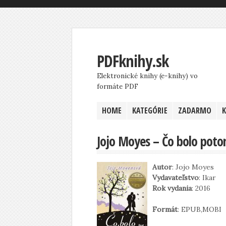
PDFknihy.sk
Elektronické knihy (e-knihy) vo
formáte PDF
HOME
KATEGÓRIE
ZADARMO
Jojo Moyes – Čo bolo pot
Autor
: Jojo Moyes
Vydavateľstvo
: Ikar
Rok vydania
: 2016
Formát
: EPUB,MOBI