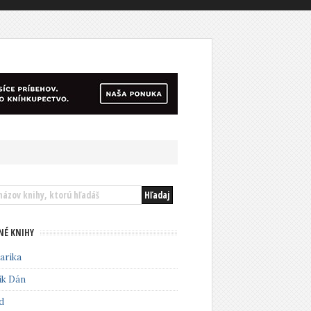
NÉ KNIHY
arika
ik Dán
d