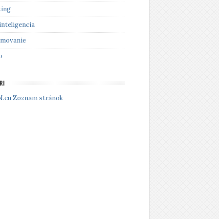
ing
inteligencia
amovanie
o
RI
Zoznam stránok