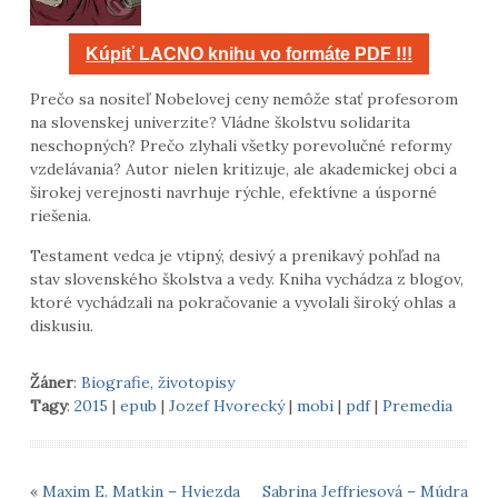
Kúpiť LACNO knihu vo formáte PDF !!!
Prečo sa nositeľ Nobelovej ceny nemôže stať profesorom
na slovenskej univerzite? Vládne školstvu solidarita
neschopných? Prečo zlyhali všetky porevolučné reformy
vzdelávania? Autor nielen kritizuje, ale akademickej obci a
širokej verejnosti navrhuje rýchle, efektívne a úsporné
riešenia.
Testament vedca je vtipný, desivý a prenikavý pohľad na
stav slovenského školstva a vedy. Kniha vychádza z blogov,
ktoré vychádzali na pokračovanie a vyvolali široký ohlas a
diskusiu.
Žáner
:
Biografie, životopisy
Tagy
:
2015
|
epub
|
Jozef Hvorecký
|
mobi
|
pdf
|
Premedia
«
Maxim E. Matkin – Hviezda
Sabrina Jeffriesová – Múdra