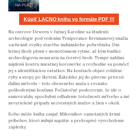
Kúpiť LACNO knihu vo formáte PDF !!!
Na ostrove Dewees v Južnej Karolíne sa študenti
archeológie pod vedením Temperance Brennanovej snažia
zachrániť zvyšky starého indiánskeho pohrebiska. Dni
letnej školy plynú v monotónnom rytme, až kým budúci
archeológovia nenarazia na čerstvý hrob. Tempe nahlási
nájdenú kostru miestnej koronerke a rozhodne sa pomôcť
jej s identifikáciou ostatkov. Na kostiach objaví zvláštne
ryhy a stopy po škrtení. Zakrátko jej do pitevne privezú
ďalšiu mŕtvolu – telo obeseného muža s rovnako
poškodenými kosťami. Počiatočné podozrenie, že ide o
samovraždu, spochybní odhalenie totožnosti mŕtveho a iné
nevyriešené prípady nezvestných mužov a žien v okolí.
Koho môže kniha zaujať: Milovníkov zamotaných krimi
príbehov, ktorí milujú napätie a prekvapivé vyvrcholenie
zápletky.