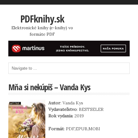
PDFknihy.sk
Elektronické knihy (e-knihy) vo
formáte PDF
Mňa si nekúpiš – Vanda Kys
Autor
: Vanda Kys
Vydavateľstvo
: BESTSELER
Rok vydania
: 2019
Formát
: PDF,EPUB,MOBI