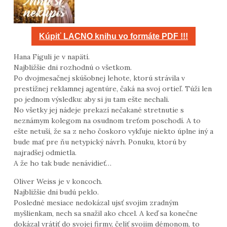
Kúpiť LACNO knihu vo formáte PDF !!!
Hana Figuli je v napätí.
Najbližšie dni rozhodnú o všetkom.
Po dvojmesačnej skúšobnej lehote, ktorú strávila v
prestížnej reklamnej agentúre, čaká na svoj ortieľ. Túži len
po jednom výsledku: aby si ju tam ešte nechali.
No všetky jej nádeje prekazí nečakané stretnutie s
neznámym kolegom na osudnom treťom poschodí. A to
ešte netuší, že sa z neho čoskoro vykľuje niekto úplne iný a
bude mať pre ňu netypický návrh. Ponuku, ktorú by
najradšej odmietla.
A že ho tak bude nenávidieť…
Oliver Weiss je v koncoch.
Najbližšie dni budú peklo.
Posledné mesiace nedokázal ujsť svojim zradným
myšlienkam, nech sa snažil ako chcel. A keď sa konečne
dokázal vrátiť do svojej firmy, čeliť svojim démonom, to