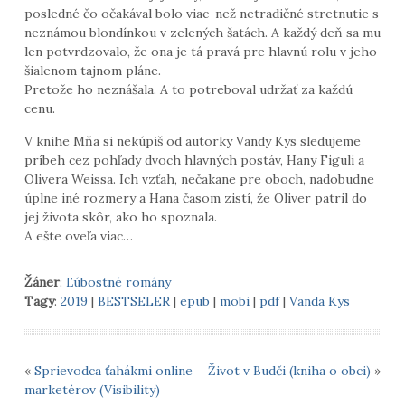
posledné čo očakával bolo viac-než netradičné stretnutie s
neznámou blondínkou v zelených šatách. A každý deň sa mu
len potvrdzovalo, že ona je tá pravá pre hlavnú rolu v jeho
šialenom tajnom pláne.
Pretože ho neznášala. A to potreboval udržať za každú
cenu.
V knihe Mňa si nekúpiš od autorky Vandy Kys sledujeme
príbeh cez pohľady dvoch hlavných postáv, Hany Figuli a
Olivera Weissa. Ich vzťah, nečakane pre oboch, nadobudne
úplne iné rozmery a Hana časom zistí, že Oliver patril do
jej života skôr, ako ho spoznala.
A ešte oveľa viac…
Žáner
:
Ľúbostné romány
Tagy
:
2019
|
BESTSELER
|
epub
|
mobi
|
pdf
|
Vanda Kys
«
Sprievodca ťahákmi online
Život v Budči (kniha o obci)
»
marketérov (Visibility)