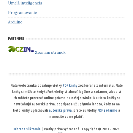
Umelá inteligencia
Programovanie
Arduino
PARTNERI
Zoznam stránok
Naša webstránka obsahuje všetky
PDF knihy
zozbierané z internetu. Naše
knihy si môžete kedykoľvek všetky stiahnuť legálne a zadarmo, alebo si
ich môžete prezerať online priamo na našej stránke. Na tieto knižky sa
nevzťahujú autorské práva, poprípade už uplynula lehota, kedy sa na
tieto knihy uplatňovali
autorské práva
, preto sú všetky
PDF zadarmo
a
nemusíte za ne platiť.
Ochrana súkromia
| Všetky práva vyhradené.. Copyright © 2014 - 2026.