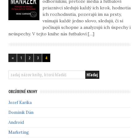
odborníkmi, pretože médiá a futbaloví
priaznivci sledujú každý ich krok, hodnotia
ich rozhodnutia, pozerajú im na prsty,
vnímajú každé jedno slovo, sledujú, či si
počínajú schopne a analyzujú ich úspechy i
neúspechy. V tejto knihe nás futbaloví […]
«
1
2
3
4
OBĽÚBENÉ KNIHY
Jozef Karika
Dominik Dán
Android
Marketing