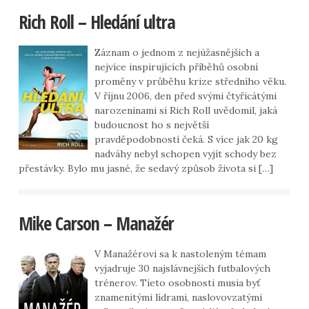
Rich Roll – Hledání ultra
Záznam o jednom z nejúžasnějších a
nejvíce inspirujících příběhů osobní
proměny v průběhu krize středního věku.
V říjnu 2006, den před svými čtyřicátými
narozeninami si Rich Roll uvědomil, jaká
budoucnost ho s největší
pravděpodobností čeká. S více jak 20 kg
nadváhy nebyl schopen vyjít schody bez
přestávky. Bylo mu jasné, že sedavý způsob života si […]
Mike Carson – Manažér
V Manažérovi sa k nastoleným témam
vyjadruje 30 najslávnejších futbalových
trénerov. Tieto osobnosti musia byť
znamenitými lídrami, naslovovzatými