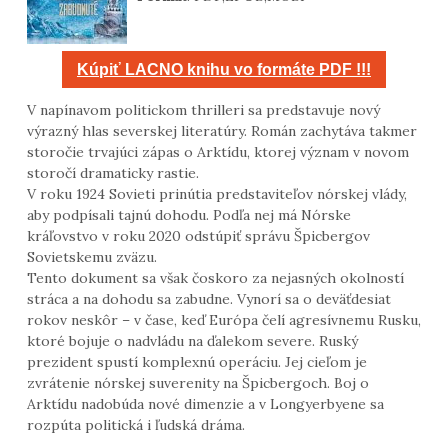
Kúpiť LACNO knihu vo formáte PDF !!!
V napínavom politickom thrilleri sa predstavuje nový
výrazný hlas severskej literatúry. Román zachytáva takmer
storočie trvajúci zápas o Arktídu, ktorej význam v novom
storočí dramaticky rastie.
V roku 1924 Sovieti prinútia predstaviteľov nórskej vlády,
aby podpísali tajnú dohodu. Podľa nej má Nórske
kráľovstvo v roku 2020 odstúpiť správu Špicbergov
Sovietskemu zväzu.
Tento dokument sa však čoskoro za nejasných okolností
stráca a na dohodu sa zabudne. Vynorí sa o deväťdesiat
rokov neskôr – v čase, keď Európa čelí agresívnemu Rusku,
ktoré bojuje o nadvládu na ďalekom severe. Ruský
prezident spustí komplexnú operáciu. Jej cieľom je
zvrátenie nórskej suverenity na Špicbergoch. Boj o
Arktídu nadobúda nové dimenzie a v Longyerbyene sa
rozpúta politická i ľudská dráma.