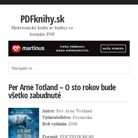
PDFknihy.sk
Elektronické knihy (e-knihy) vo
formáte PDF
Per Arne Totland – O sto rokov bude
všetko zabudnuté
Autor
: Per Arne Totland
Vydavateľstvo
: Premedia
Rok vydania
: 2016
Formát
: PDF,EPUB,MOBI