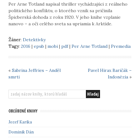
Per Arne Totland napísal thriller vychádzajúci z reálneho
politického konfliktu, o ktorého vznik sa pričinila
Špicberská dohoda z roku 1920. V jeho knihe vzplanie
nanovo – a oči celého sveta sa upriamia k Arktíde.
Žáner
:
Detektívky
Tagy
:
2016
|
epub
|
mobi
|
pdf
|
Per Arne Totland
|
Premedia
«
Sabrina Jeffries – Anděl
Pavel Hirax Baričák –
smrti
Indonézia
»
OBĽÚBENÉ KNIHY
Jozef Karika
Dominik Dán