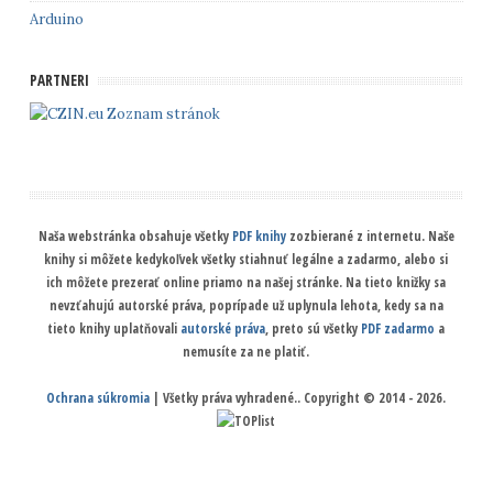
Arduino
PARTNERI
Zoznam stránok
Naša webstránka obsahuje všetky
PDF knihy
zozbierané z internetu. Naše
knihy si môžete kedykoľvek všetky stiahnuť legálne a zadarmo, alebo si
ich môžete prezerať online priamo na našej stránke. Na tieto knižky sa
nevzťahujú autorské práva, poprípade už uplynula lehota, kedy sa na
tieto knihy uplatňovali
autorské práva
, preto sú všetky
PDF zadarmo
a
nemusíte za ne platiť.
Ochrana súkromia
| Všetky práva vyhradené.. Copyright © 2014 - 2026.