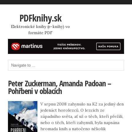
PDFknihy.sk
Elektronické knihy (e-knihy) vo
formáte PDF
Peter Zuckerman, Amanda Padoan –
Pohřbeni v oblacích
V srpnu 2008 zahynulo na K2 za jediný den
jedenáct horolezců. O lezcích ze
západního světa, ať už o těch, kteří přežili,
nebo o těch, kteří zahynuli, byla napsána
hromada knih a natočeno několik