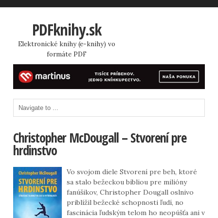
PDFknihy.sk
Elektronické knihy (e-knihy) vo
formáte PDF
Christopher McDougall – Stvorení pre
hrdinstvo
Vo svojom diele Stvorení pre beh, ktoré
sa stalo bežeckou bibliou pre milióny
fanúšikov, Christopher Dougall oslnivo
priblížil bežecké schopnosti ľudí, no
fascinácia ľudským telom ho neopúšťa ani v