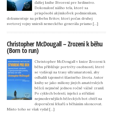
ďalšej knihe Stvorení pre hrdinstvo.
Dokonalosť nášho tela, ktoré sa
prispôsobí akýmkoľvek podmienkam,
dokumentuje na príbehu Britov, ktorí počas druhej
svetovej vojny uniesli nemeckého generála priamo […]
Christopher McDougall – Zrozeni k běhu
(Born to run)
Christopher McDougall v knize Zrozeni k
běhu přibližuje portréty osobností, které
se vydávají na trasy ultramaratonů, aby
odhalili tajemství šťastného života. Autor
knihy se jako miliony jiných amatérských
běžců nejméně jednou ročně vážně zranil.
Po cyklech bolestí, injekcí a střídání
nejmodernějších běžeckých bot chtěl na
doporučení lékařů s běháním skoncovat.
Místo toho se však vydal […]