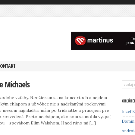
KONTAKT
e Michaels
tkodobé vzťahy. Neožieram sa na koncertoch a nejdem
OBĽÚBE
akým chlapom a už vôbec nie s nadržanými rockovými
 niesom najmladšia, mám po tridsiatke a pracujem pre
Jozef K
om rozvedená. Preto nechápem, ako som sa mohla vyspať
Domin
ou – spevákom Elim Walshom. Hneď ráno mi […]
Androi