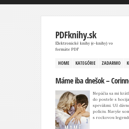
PDFknihy.sk
Elektronické knihy (e-knihy) vo
formáte PDF
HOME
KATEGÓRIE
ZADARMO
Máme iba dnešok – Corinn
Nepáčia sa mi krá
do postele s hocij
spevákmi. Už dávno
políciu. Navyše s
s rockovou legend