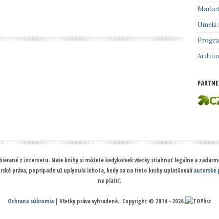
Market
Umelá 
Progr
Arduin
PARTNE
ierané z internetu. Naše knihy si môžete kedykoľvek všetky stiahnuť legálne a zadarmo
orské práva, poprípade už uplynula lehota, kedy sa na tieto knihy uplatňovali
autorské 
ne platiť.
Ochrana súkromia
| Všetky práva vyhradené.. Copyright © 2014 - 2026.