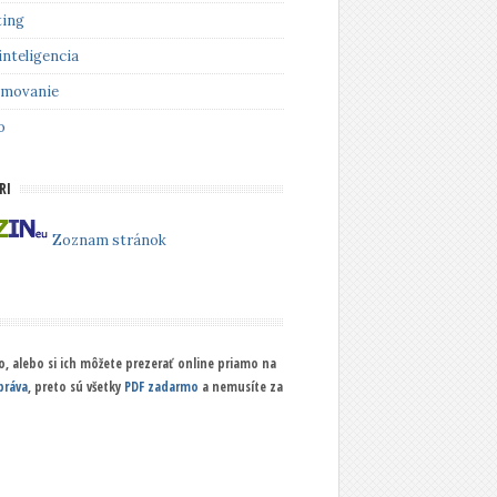
ing
inteligencia
amovanie
o
RI
Zoznam stránok
, alebo si ich môžete prezerať online priamo na
práva
, preto sú všetky
PDF zadarmo
a nemusíte za