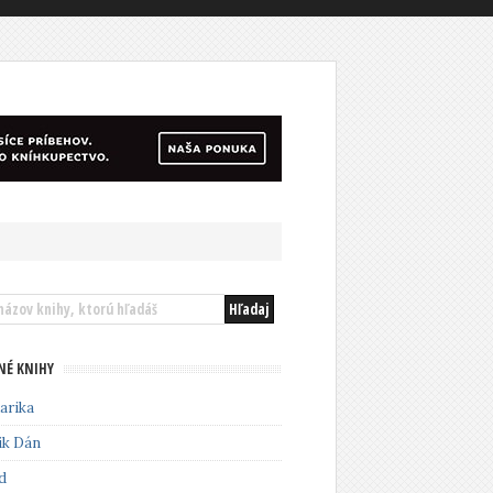
NÉ KNIHY
arika
ik Dán
d