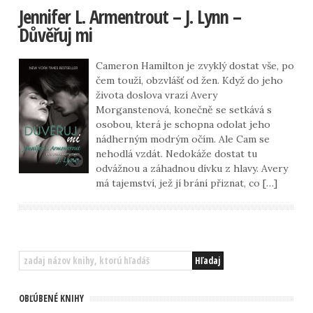
Jennifer L. Armentrout – J. Lynn –
Důvěřuj mi
Cameron Hamilton je zvyklý dostat vše, po
čem touží, obzvlášť od žen. Když do jeho
života doslova vrazí Avery
Morganstenová, konečně se setkává s
osobou, která je schopna odolat jeho
nádherným modrým očím. Ale Cam se
nehodlá vzdát. Nedokáže dostat tu
odvážnou a záhadnou dívku z hlavy. Avery
má tajemství, jež jí brání přiznat, co […]
OBĽÚBENÉ KNIHY