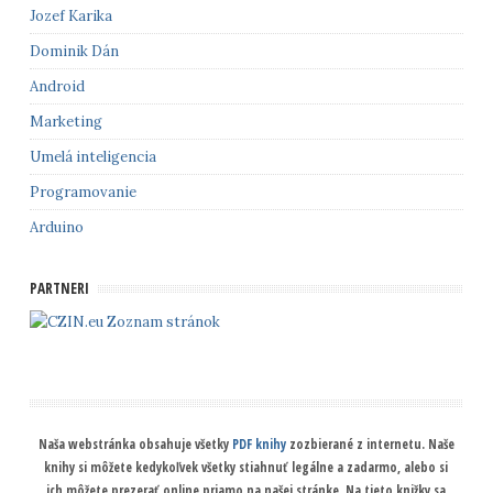
Jozef Karika
Dominik Dán
Android
Marketing
Umelá inteligencia
Programovanie
Arduino
PARTNERI
Zoznam stránok
Naša webstránka obsahuje všetky
PDF knihy
zozbierané z internetu. Naše
knihy si môžete kedykoľvek všetky stiahnuť legálne a zadarmo, alebo si
ich môžete prezerať online priamo na našej stránke. Na tieto knižky sa