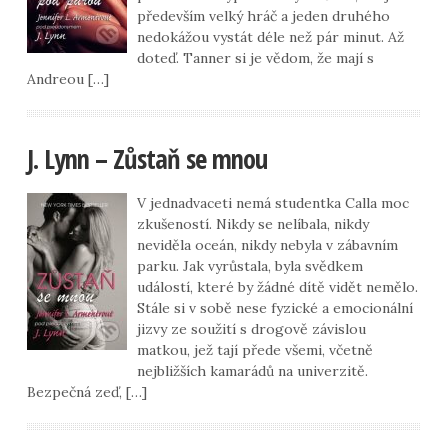
především velký hráč a jeden druhého
nedokážou vystát déle než pár minut. Až
doteď. Tanner si je vědom, že mají s
Andreou […]
J. Lynn – Zůstaň se mnou
V jednadvaceti nemá studentka Calla moc
zkušeností. Nikdy se nelíbala, nikdy
neviděla oceán, nikdy nebyla v zábavním
parku. Jak vyrůstala, byla svědkem
událostí, které by žádné dítě vidět nemělo.
Stále si v sobě nese fyzické a emocionální
jizvy ze soužití s drogově závislou
matkou, jež tají přede všemi, včetně
nejbližších kamarádů na univerzitě.
Bezpečná zeď, […]