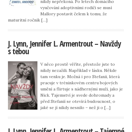
nikdy nepřekoná. Po letech domácího
vyučování adoptivními rodiči se musí
Mallory postavit čelem k tomu, že
maturitní ročník […]
J. Lynn, Jennifer L. Armentrout – Navždy
s tebou
V něco prostě věříte, přestože jste to
nikdy nezažili. Například v lásku. Někde
tam venku je. Možná i pro Stefanii, která
pracuje v tréninkovém centru bojových
umění a flirtuje s nádhernými muži, jako je
Nick. Tajemství je svede dohromady a
před Stefanií se otevírá budoucnost, o
jaké se jí nikdy nesnilo – než ji o […]
J. Lynn, Jennifer L. Armentrout – Tajemné