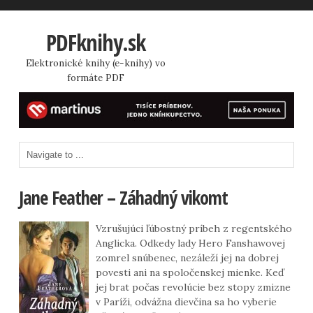
PDFknihy.sk
Elektronické knihy (e-knihy) vo
formáte PDF
Jane Feather – Záhadný vikomt
Vzrušujúci ľúbostný príbeh z regentského
Anglicka. Odkedy lady Hero Fanshawovej
zomrel snúbenec, nezáleží jej na dobrej
povesti ani na spoločenskej mienke. Keď
jej brat počas revolúcie bez stopy zmizne
v Paríži, odvážna dievčina sa ho vyberie