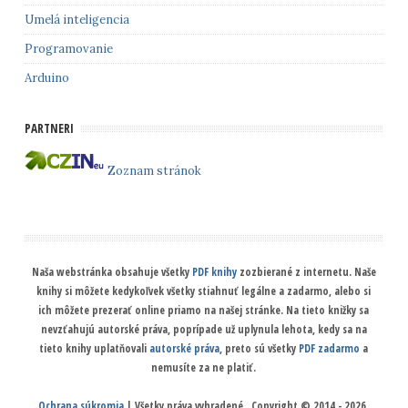
Umelá inteligencia
Programovanie
Arduino
PARTNERI
Zoznam stránok
Naša webstránka obsahuje všetky
PDF knihy
zozbierané z internetu. Naše
knihy si môžete kedykoľvek všetky stiahnuť legálne a zadarmo, alebo si
ich môžete prezerať online priamo na našej stránke. Na tieto knižky sa
nevzťahujú autorské práva, poprípade už uplynula lehota, kedy sa na
tieto knihy uplatňovali
autorské práva
, preto sú všetky
PDF zadarmo
a
nemusíte za ne platiť.
Ochrana súkromia
| Všetky práva vyhradené.. Copyright © 2014 - 2026.