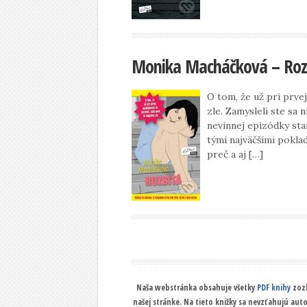
Monika Macháčková – Roz
O tom, že už pri prve
zle. Zamysleli ste sa 
nevinnej epizódky sta
tými najväčšími poklad
preč a aj […]
Naša webstránka obsahuje všetky
PDF knihy
zozb
našej stránke. Na tieto knižky sa nevzťahujú aut