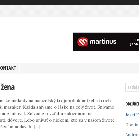
KONTAKT
 žena
m, že niekedy na manželský trojuholník netreba troch.
OBĽÚBE
ší masaker. Každá snívame o láske na celý život. Snívame
 bude milovať. Snívame o vzťahu založenom na
Jozef K
i, dôvere. Lebo snívať o niekom, kto sa v našom živote
Domin
 ženám nedávalo […]
Androi