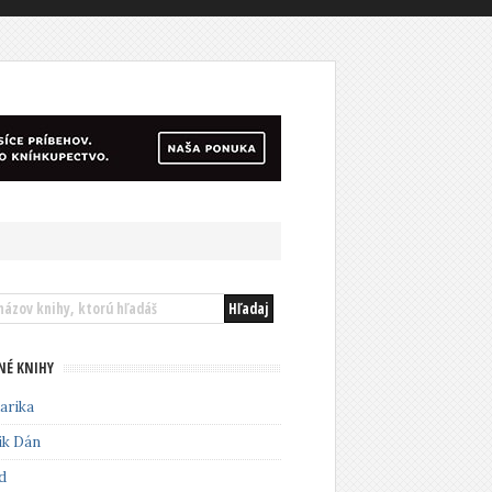
NÉ KNIHY
arika
ik Dán
d