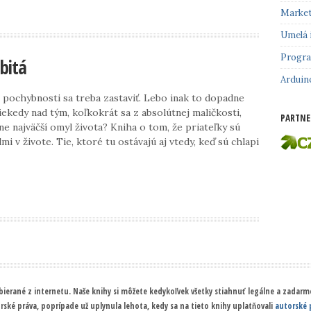
Market
Umelá 
Progr
bitá
Arduin
j pochybnosti sa treba zastaviť. Lebo inak to dopadne
niekedy nad tým, koľkokrát sa z absolútnej maličkosti,
PARTNE
ne najväčší omyl života? Kniha o tom, že priateľky sú
mi v živote. Tie, ktoré tu ostávajú aj vtedy, keď sú chlapi
ierané z internetu. Naše knihy si môžete kedykoľvek všetky stiahnuť legálne a zadarmo
orské práva, poprípade už uplynula lehota, kedy sa na tieto knihy uplatňovali
autorské 