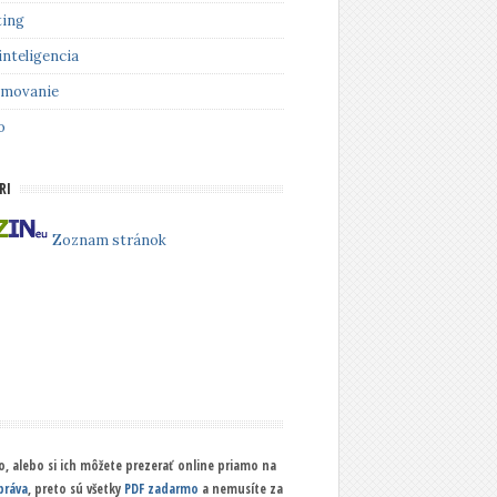
ing
inteligencia
amovanie
o
RI
Zoznam stránok
, alebo si ich môžete prezerať online priamo na
práva
, preto sú všetky
PDF zadarmo
a nemusíte za