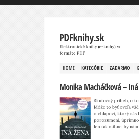
PDFknihy.sk
Elektronické knihy (e-knihy) vo
formáte PDF
HOME
KATEGÓRIE
ZADARMO
Monika Macháčková – Iná
Skutočný príbeh, o to
Môže to byť oveľa väč
o chlapovi, ktorý nás
porozumení, úprimnost
len tak mihne, by nám