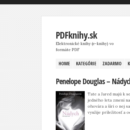
PDFknihy.sk
Elektronické knihy (e-knihy) vo
formáte PDF
HOME
KATEGÓRIE
ZADARMO
Penelope Douglas – Nádyc
Tate a Jared majú k se
jedného leta zmení na 
ohovára a šíri o nej 
využije príležitosť a 