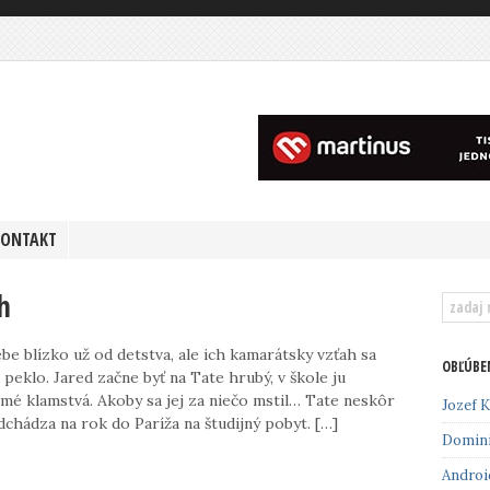
KONTAKT
h
be blízko už od detstva, ale ich kamarátsky vzťah sa
OBĽÚBE
peklo. Jared začne byť na Tate hrubý, v škole ju
samé klamstvá. Akoby sa jej za niečo mstil… Tate neskôr
Jozef K
odchádza na rok do Paríža na študijný pobyt. […]
Domin
Androi