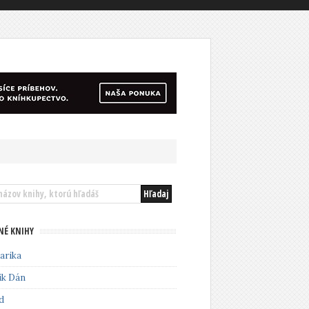
NÉ KNIHY
arika
ik Dán
d