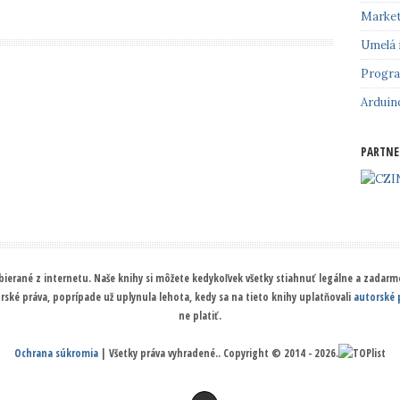
Market
Umelá 
Progr
Arduin
PARTNE
ierané z internetu. Naše knihy si môžete kedykoľvek všetky stiahnuť legálne a zadarmo
orské práva, poprípade už uplynula lehota, kedy sa na tieto knihy uplatňovali
autorské 
ne platiť.
Ochrana súkromia
| Všetky práva vyhradené.. Copyright © 2014 - 2026.