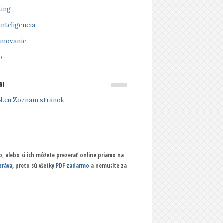
ing
inteligencia
amovanie
o
RI
Zoznam stránok
, alebo si ich môžete prezerať online priamo na
práva
, preto sú všetky
PDF zadarmo
a nemusíte za