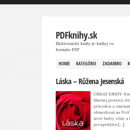
PDFknihy.sk
Elektronické knihy (e-knihy) vo
formáte PDF
HOME
KATEGÓRIE
ZADARMO
Láska – Růžena Jesenská
OBSAH KNIHY: Knih
hlavnej postavy, k
prírodou a zmenami
obmedzení na Petří
nové farby, vône a 
perspektívu […]