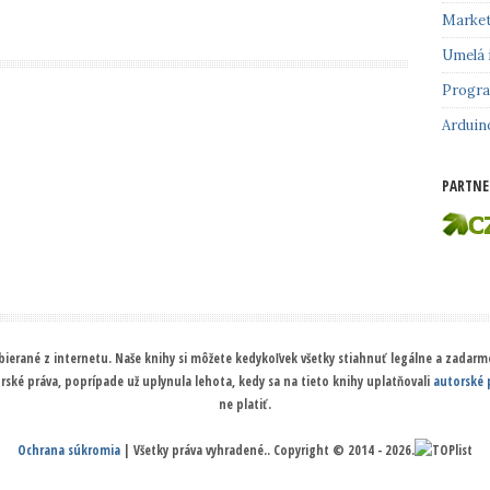
Market
Umelá 
Progr
Arduin
PARTNE
ierané z internetu. Naše knihy si môžete kedykoľvek všetky stiahnuť legálne a zadarmo
orské práva, poprípade už uplynula lehota, kedy sa na tieto knihy uplatňovali
autorské 
ne platiť.
Ochrana súkromia
| Všetky práva vyhradené.. Copyright © 2014 - 2026.