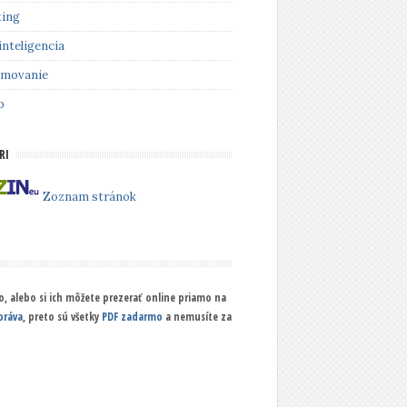
ing
inteligencia
amovanie
o
RI
Zoznam stránok
, alebo si ich môžete prezerať online priamo na
práva
, preto sú všetky
PDF zadarmo
a nemusíte za