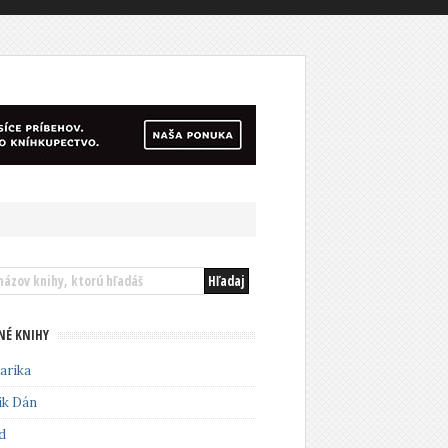
NÉ KNIHY
arika
ik Dán
d