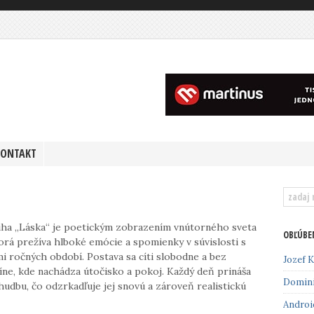
KONTAKT
a „Láska“ je poetickým zobrazením vnútorného sveta
OBĽÚBE
torá prežíva hlboké emócie a spomienky v súvislosti s
 ročných období​​. Postava sa cíti slobodne a bez
Jozef K
ne, kde nachádza útočisko a pokoj​​. Každý deň prináša
Domin
hudbu, čo odzrkadľuje jej snovú a zároveň realistickú
Androi