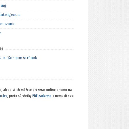
ing
inteligencia
amovanie
o
RI
Zoznam stránok
, alebo si ich môžete prezerať online priamo na
práva
, preto sú všetky
PDF zadarmo
a nemusíte za