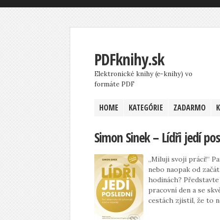
PDFknihy.sk
Elektronické knihy (e-knihy) vo
formáte PDF
HOME
KATEGÓRIE
ZADARMO
Simon Sinek – Lídři jedí pos
„Miluji svoji práci!“ P
nebo naopak od začát
hodinách? Představte s
pracovní den a se skv
cestách zjistil, že to 