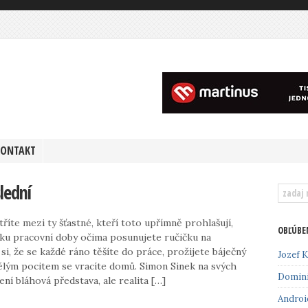
KONTAKT
lední
atříte mezi ty šťastné, kteří toto upřímně prohlašují,
OBĽÚBE
ku pracovní doby očima posunujete ručičku na
i, že se každé ráno těšíte do práce, prožijete báječný
Jozef K
ělým pocitem se vracíte domů. Simon Sinek na svých
Domin
není bláhová představa, ale realita […]
Androi