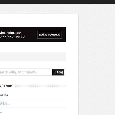
NÉ KNIHY
arika
ik Dán
d