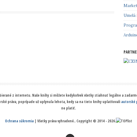
Market
Umelá 
Progr
Arduin
PARTNE
ierané z internetu. Naše knihy si môžete kedykoľvek všetky stiahnuť legálne a zadarmo
orské práva, poprípade už uplynula lehota, kedy sa na tieto knihy uplatňovali
autorské 
ne platiť.
Ochrana súkromia
| Všetky práva vyhradené.. Copyright © 2014 - 2026.