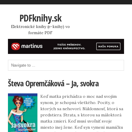
PDFknihy.sk
Elektronické knihy (e-knihy) vo
formáte PDF
Števa Opremčáková – Ja, svokra
Keď matka prichádza o moc nad svojím
synom, je schopná všetkého. Pocity, o
ktorých sa nehovorí. Náklonnosť, ktorá sa
predstiera. Strata, s ktorou sa máloktorá
matka zmieri. Keď musí uvoľniť svoje
miesto inej žene. Keď syn vymení mamičku