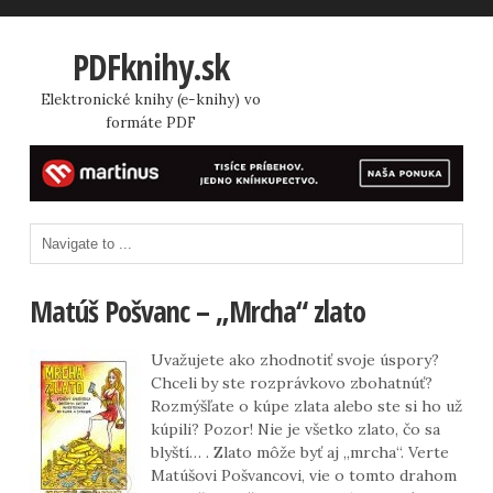
PDFknihy.sk
Elektronické knihy (e-knihy) vo
formáte PDF
Matúš Pošvanc – „Mrcha“ zlato
Uvažujete ako zhodnotiť svoje úspory?
Chceli by ste rozprávkovo zbohatnúť?
Rozmýšľate o kúpe zlata alebo ste si ho už
kúpili? Pozor! Nie je všetko zlato, čo sa
blyští… . Zlato môže byť aj „mrcha“. Verte
Matúšovi Pošvancovi, vie o tomto drahom