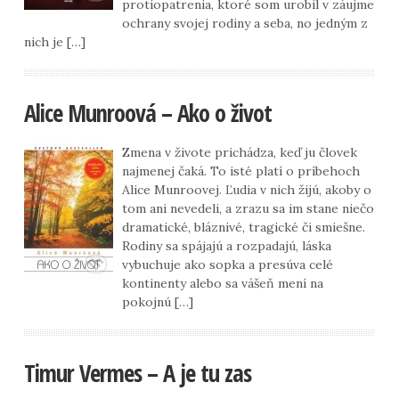
protiopatrenia, ktoré som urobil v záujme
ochrany svojej rodiny a seba, no jedným z
nich je […]
Alice Munroová – Ako o život
Zmena v živote prichádza, keď ju človek
najmenej čaká. To isté platí o príbehoch
Alice Munroovej. Ľudia v nich žijú, akoby o
tom ani nevedeli, a zrazu sa im stane niečo
dramatické, bláznivé, tragické či smiešne.
Rodiny sa spájajú a rozpadajú, láska
vybuchuje ako sopka a presúva celé
kontinenty alebo sa vášeň mení na
pokojnú […]
Timur Vermes – A je tu zas