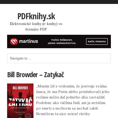
PDFknihy.sk
Elektronické knihy (e-knihy) vo
formáte PDF
Bill Browder – Zatykač
„Musím žiť s vedomím, že jestvuje reálna
šanca, že ma Putin alebo prisluhovači jeho
režimu môžu dať jedného dňa zavraždiť.
Podobne ako väčšina ľudí, ani ja netúžim
po smrti a nechcem sa nechať zabiť.
Nemôžem tu síce uviesť všetky