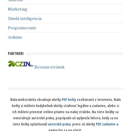
Marketing
Umelá inteligencia
Programovanie
Arduino
PARTNERI
Zoznam stránok
Naša webstránka obsahuje všetky
PDF knihy
zozbierané z internetu. Naše
knihy si môžete kedykoľvek všetky stiahnuť legálne a zadarmo, alebo si
ich môžete prezerať online priamo na našej stránke. Na tieto knižky sa
nevzťahujú autorské práva, poprípade už uplynula lehota, kedy sa na
tieto knihy uplatňovali
autorské práva
, preto sú všetky
PDF zadarmo
a
nemusíte za ne platiť.