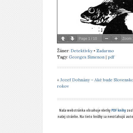
Page
1
/
10
Zoom
Žáner
:
Detektívky
•
Zadarmo
Tagy
:
Georges Simenon
|
pdf
«
Jozef Dohnány – Aké bude Slovensko
rokov
Naša webstránka obsahuje všetky
PDF knihy
zozb
našej stránke. Na tieto knižky sa nevzťahujú aut