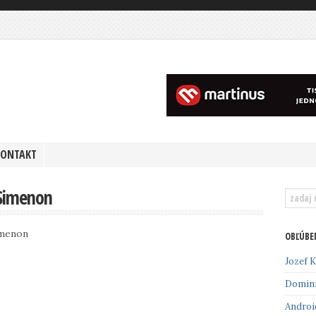
KONTAKT
 Simenon
imenon
OBĽÚBE
Jozef K
Domin
Androi