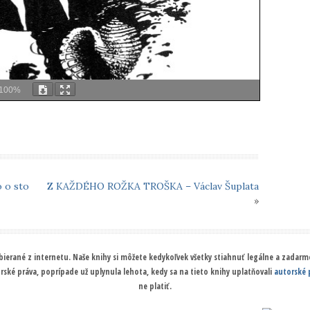
100%
 o sto
Z KAŽDÉHO ROŽKA TROŠKA – Václav Šuplata
»
ierané z internetu. Naše knihy si môžete kedykoľvek všetky stiahnuť legálne a zadarmo
orské práva, poprípade už uplynula lehota, kedy sa na tieto knihy uplatňovali
autorské 
ne platiť.