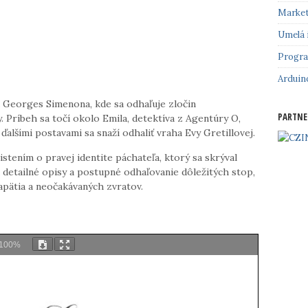
Market
Umelá 
Progr
Arduin
od Georges Simenona, kde sa odhaľuje zločin
PARTNE
 Príbeh sa točí okolo Emila, detektíva z Agentúry O,
alšími postavami sa snaží odhaliť vraha Evy Gretillovej.
stením o pravej identite páchateľa, ktorý sa skrýval
detailné opisy a postupné odhaľovanie dôležitých stop,
napätia a neočakávaných zvratov.
100%