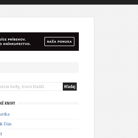
NÉ KNIHY
arika
ik Dán
d