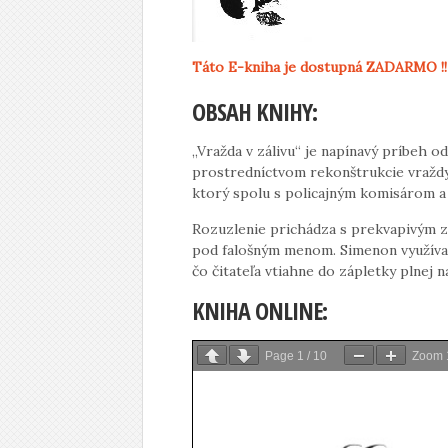
Táto E-kniha je dostupná ZADARMO !!
OBSAH KNIHY:
„Vražda v zálivu“ je napínavý príbeh 
prostredníctvom rekonštrukcie vraždy.
ktorý spolu s policajným komisárom a ď
Rozuzlenie prichádza s prekvapivým zi
pod falošným menom. Simenon využíva 
čo čitateľa vtiahne do zápletky plnej 
KNIHA ONLINE:
Page
1
/
10
Zoom