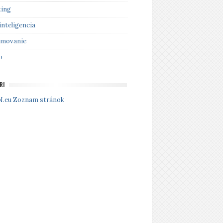
ing
inteligencia
amovanie
o
RI
Zoznam stránok