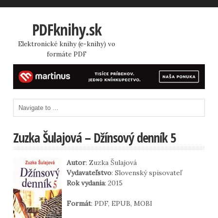
PDFknihy.sk
Elektronické knihy (e-knihy) vo
formáte PDF
Zuzka Šulajová – Džínsový denník 5
Autor
: Zuzka Šulajová
Vydavateľstvo
: Slovenský spisovateľ
Rok vydania
: 2015
Formát
: PDF, EPUB, MOBI