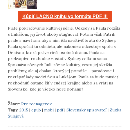
Kúpiť LACNO knihu vo formáte PDF !!!
Piate pokračovanie kultovej série. Odkedy sa Paula rozišla
s Lukášom, jej život akoby stagnoval. Potom však Patrik
príde s návrhom, aby s ním išla navštíviť brata do Sydney.
Paula spočiatku odmieta, ale nakoniec odcestuje spolu s
Denisou, ktorá práve rieši osobnú drámu. Paula sa
prekvapivo rozhodne zostať v Sydney celkom sama.
Spoznáva rôznych ľudí, rôzne kultúry, cestu jej skrížia
problémy, ale aj chalan, ktorý jej pomôže – paradoxne i
roztápať ľady medzi ňou a Lukášom. Paula sa bude musieť
rozhodnúť: ostane žiť v cudzej krajine alebo sa vráti na
Slovensko, kde je všetko hore nohami?
Žáner
:
Pre teenagerov
Tagy
:
2015
|
epub
|
mobi
|
pdf
|
Slovenský spisovateľ
|
Zuzka
Šulajová