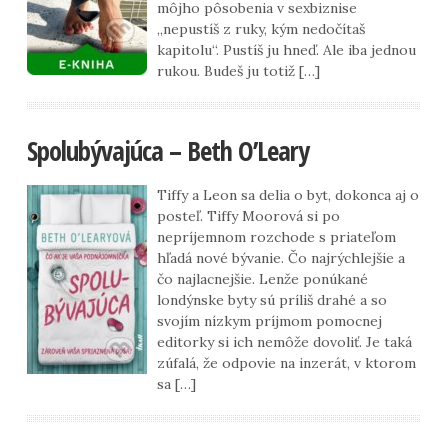
môjho pôsobenia v sexbiznise
„nepustíš z ruky, kým nedočítaš
kapitolu“. Pustíš ju hneď. Ale iba jednou
rukou. Budeš ju totiž […]
Spolubývajúca – Beth O’Leary
Tiffy a Leon sa delia o byt, dokonca aj o
posteľ. Tiffy Moorová si po
nepríjemnom rozchode s priateľom
hľadá nové bývanie. Čo najrýchlejšie a
čo najlacnejšie. Lenže ponúkané
londýnske byty sú príliš drahé a so
svojím nízkym príjmom pomocnej
editorky si ich nemôže dovoliť. Je taká
zúfalá, že odpovie na inzerát, v ktorom
sa […]