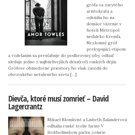
grófa za zarytého
aristokrata a
odsúdia ho na
domáce väzenie v
hoteli Metropol
neďaleko Kremľa.
Nezlomný gróf
prekypujúci vtipom
a vzdelaním sa presťahuje do podkrovnej izby, odkiaľ
sleduje jedno z najbúrlivejších desaťročí ruských dejín.
Grófove obmedzené priestory ho však zavedú do
obrovského netušeného sveta […]
Dievča, ktoré musí zomrieť – David
Lagercrantz
Mikael Blomkvist a Lisbeth Salanderová
odhalia ruské trolie farmy V
štokholmskom parku zomrie