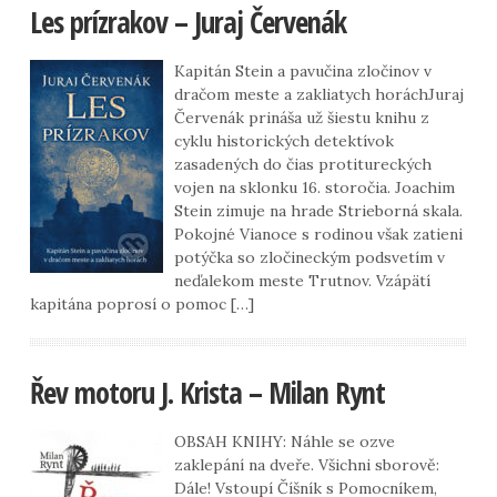
Les prízrakov – Juraj Červenák
Kapitán Stein a pavučina zločinov v
dračom meste a zakliatych horáchJuraj
Červenák prináša už šiestu knihu z
cyklu historických detektívok
zasadených do čias protitureckých
vojen na sklonku 16. storočia. Joachim
Stein zimuje na hrade Strieborná skala.
Pokojné Vianoce s rodinou však zatieni
potýčka so zločineckým podsvetím v
neďalekom meste Trutnov. Vzápätí
kapitána poprosí o pomoc […]
Řev motoru J. Krista – Milan Rynt
OBSAH KNIHY: Náhle se ozve
zaklepání na dveře. Všichni sborově:
Dále! Vstoupí Číšník s Pomocníkem,