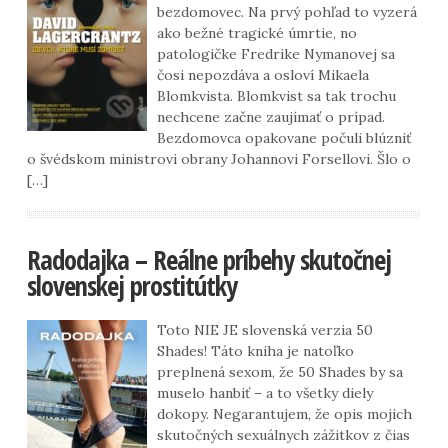
bezdomovec. Na prvý pohľad to vyzerá
ako bežné tragické úmrtie, no
patologičke Fredrike Nymanovej sa
čosi nepozdáva a osloví Mikaela
Blomkvista. Blomkvist sa tak trochu
nechcene začne zaujímať o prípad.
Bezdomovca opakovane počuli blúzniť
o švédskom ministrovi obrany Johannovi Forsellovi. Šlo o
[…]
Radodajka – Reálne príbehy skutočnej
slovenskej prostitútky
Toto NIE JE slovenská verzia 50
Shades! Táto kniha je natoľko
preplnená sexom, že 50 Shades by sa
muselo hanbiť – a to všetky diely
dokopy. Negarantujem, že opis mojich
skutočných sexuálnych zážitkov z čias