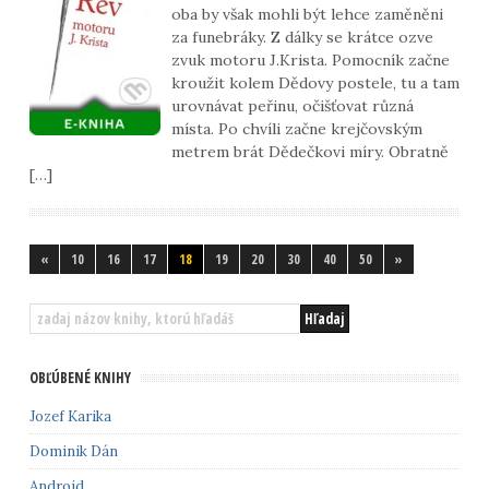
oba by však mohli být lehce zaměněni
za funebráky. Z dálky se krátce ozve
zvuk motoru J.Krista. Pomocník začne
kroužit kolem Dědovy postele, tu a tam
urovnávat peřinu, očišťovat různá
místa. Po chvíli začne krejčovským
metrem brát Dědečkovi míry. Obratně
[…]
«
10
16
17
18
19
20
30
40
50
»
OBĽÚBENÉ KNIHY
Jozef Karika
Dominik Dán
Android