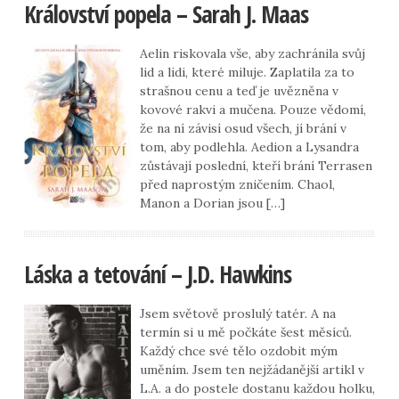
Království popela – Sarah J. Maas
Aelin riskovala vše, aby zachránila svůj
lid a lidi, které miluje. Zaplatila za to
strašnou cenu a teď je uvězněna v
kovové rakvi a mučena. Pouze vědomí,
že na ní závisí osud všech, jí brání v
tom, aby podlehla. Aedion a Lysandra
zůstávají poslední, kteří brání Terrasen
před naprostým zničením. Chaol,
Manon a Dorian jsou […]
Láska a tetování – J.D. Hawkins
Jsem světově proslulý tatér. A na
termín si u mě počkáte šest měsíců.
Každý chce své tělo ozdobit mým
uměním. Jsem ten nejžádanější artikl v
L.A. a do postele dostanu každou holku,