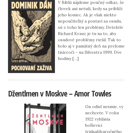
V Biblii nájdeme poučný odkaz, že
človek ani netuší, kedy sa priblíži
jeho koniec. Ak je však niekto
nepoučiteľný a postaví sa osudu,
sú z toho len problémy. Detektív
Richard Krauz je tu na to, aby
osudové problémy riešil. Tak to
bolo aj v pamätný deň na prelome
tisícročí – na Silvestra 1999. Dve
hodiny […]
Džentlmen v Moskve – Amor Towles
On odísť nesmie, vy
nechcete. V roku
1922 vyhlásia
boľševici
tridsaťdvaročného