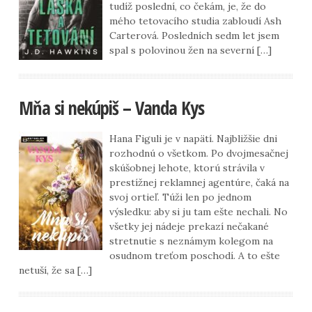
tudíž poslední, co čekám, je, že do
mého tetovacího studia zabloudí Ash
Carterová. Posledních sedm let jsem
spal s polovinou žen na severní […]
Mňa si nekúpiš – Vanda Kys
Hana Figuli je v napätí. Najbližšie dni
rozhodnú o všetkom. Po dvojmesačnej
skúšobnej lehote, ktorú strávila v
prestížnej reklamnej agentúre, čaká na
svoj ortieľ. Túži len po jednom
výsledku: aby si ju tam ešte nechali. No
všetky jej nádeje prekazí nečakané
stretnutie s neznámym kolegom na
osudnom treťom poschodí. A to ešte
netuší, že sa […]